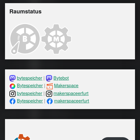
Raumstatus
bytespeicher
|
Bytebot
Bytespeicher
|
Makerspace
bytespeicher
|
makerspaceerfurt
Bytespeicher
|
makerspaceerfurt