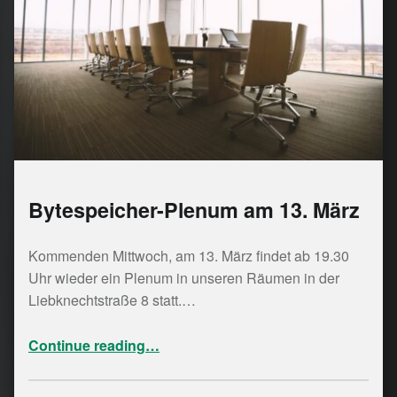
Bytespeicher-Plenum am 13. März
Kommenden Mittwoch, am 13. März findet ab 19.30
Uhr wieder ein Plenum in unseren Räumen in der
Liebknechtstraße 8 statt.…
“Bytespeicher-Plenum am 13. März”
Continue reading
…