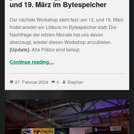
und 19. März im Bytespeicher
Der nächste Workshop steht fest: am 12. und 19. März
findet wieder ein Lötkurs im Bytespeicher statt. Die
Nachfrage der letzten Monate hat uns davon
überzeugt, wieder diesen Workshop anzubieten.
[Update]:
Alle Plätze sind belegt.
“[Veranstaltung] Lötkurs am 12. und 19. März im Bytespeicher”
Continue reading
…
27. Februar 2024
0
Stephan