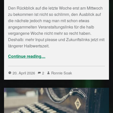
Den Rückblick auf die letzte Woche erst am Mittwoch
zu bekommen ist nicht so schlimm, den Ausblick auf
die nächste jedoch mag man mit schon etwas
angegammelten Veranstaltungslinks für die halb
vergangene Woche nicht mehr so recht haben.
Deshalb: mehr Input please und Zukunftslinks jetzt mit
längerer Halbwertszeit.
“Bytespeicher Notizen – Kalenderwoche 16/26”
Continue reading
…
20. April 2026
2
Ronnie Soak