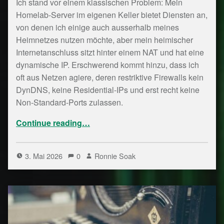
Ich stand vor einem klassischen Problem: Mein
Homelab-Server im eigenen Keller bietet Diensten an,
von denen ich einige auch ausserhalb meines
Heimnetzes nutzen möchte, aber mein heimischer
Internetanschluss sitzt hinter einem NAT und hat eine
dynamische IP. Erschwerend kommt hinzu, dass ich
oft aus Netzen agiere, deren restriktive Firewalls kein
DynDNS, keine Residential-IPs und erst recht keine
Non-Standard-Ports zulassen.
“Gastbeitrag: Transparenter Reverse-Proxy mit rathole”
Continue reading
…
3. Mai 2026
0
Ronnie Soak