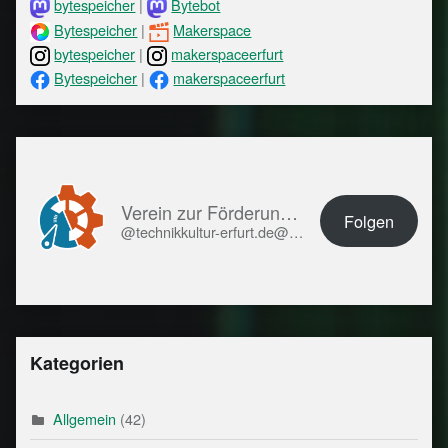
bytespeicher
|
Bytebot
Bytespeicher
|
Makerspace
bytespeicher
|
makerspaceerfurt
Bytespeicher
|
makerspaceerfurt
Verein zur Förderung von Technikkultur in Erfurt e.V.
Folgen
@technikkultur-erfurt.de@technikkultur-erfurt.de
Kategorien
Allgemein
(42)