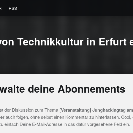
ki
RSS
on Technikkultur in Erfurt e
walte deine Abonnements
st der Diskussion zum Thema
[Veranstaltung] Junghackingtag am
er
auch folgen, ohne selbst einen Kommentar zu hinterlassen. Cool,
zu einfach Deine E-Mail-Adresse in das dafür vorgesehene Feld ein.