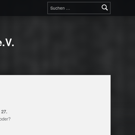
Suchen nach:
.V.
 27.
 oder?