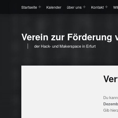
Startseite
Kalender
über uns
Kontakt
Wi
Verein zur Förderung v
der Hack- und Makerspace in Erfurt
Ver
Du kann
Dezemb
Gib hier