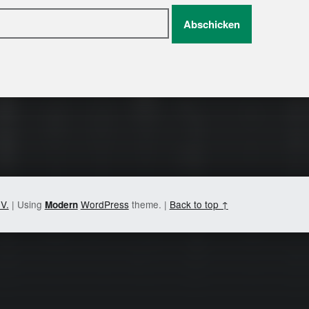
tion
.V.
|
Using
WordPress
theme.
|
Back to top ↑
Modern