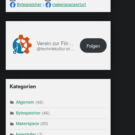
Bytespeicher
|
makerspaceerfurt
Verein zur Förderung von Technikkultur in Erfurt e.V.
Folgen
@technikkultur-erfurt.de@technikkultur-erfurt.de
Kategorien
Allgemein
(42)
Bytespeicher
(46)
Makerspace
(20)
Newsletter
(7)