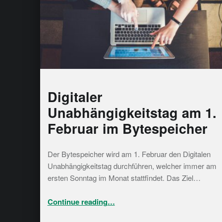
Digitaler
Unabhängigkeitstag am 1.
Februar im Bytespeicher
Der Bytespeicher wird am 1. Februar den Digitalen
Unabhängigkeitstag durchführen, welcher immer am
ersten Sonntag im Monat stattfindet. Das Ziel…
“Digitaler Unabhängigkeitstag am 1. Februar im Bytespeicher”
Continue reading
…