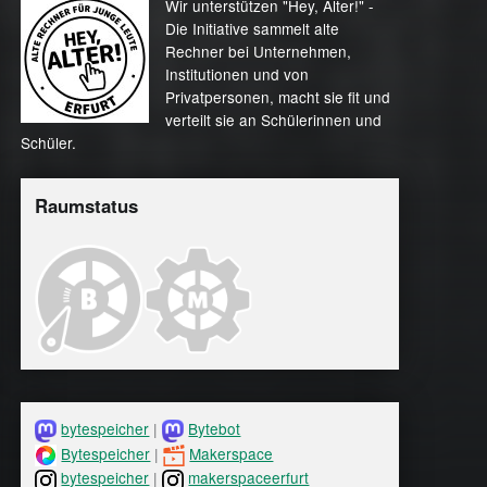
Wir unterstützen "Hey, Alter!" -
Die Initiative sammelt alte
Rechner bei Unternehmen,
Institutionen und von
Privatpersonen, macht sie fit und
verteilt sie an Schülerinnen und
Schüler.
Raumstatus
bytespeicher
|
Bytebot
Bytespeicher
|
Makerspace
bytespeicher
|
makerspaceerfurt