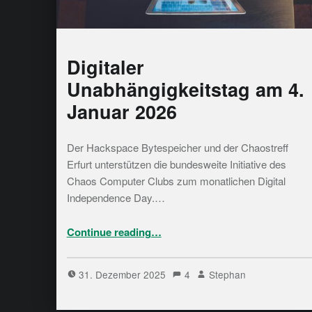
Digitaler
Unabhängigkeitstag am 4.
Januar 2026
Der Hackspace Bytespeicher und der Chaostreff
Erfurt unterstützen die bundesweite Initiative des
Chaos Computer Clubs zum monatlichen Digital
Independence Day.…
“Digitaler Unabhängigkeitstag am 4. Januar 2026”
Continue reading
…
31. Dezember 2025
4
Stephan