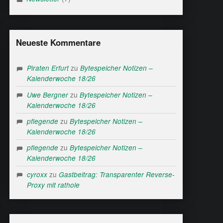
Neueste Kommentare
zu
Piraten Erfurt
Bytespeicher Notizen –
Kalenderwoche 18/26
zu
Uwe Bergner
Bytespeicher Notizen –
Kalenderwoche 18/26
zu
pflegende
Bytespeicher Notizen –
Kalenderwoche 18/26
zu
pflegende
Bytespeicher Notizen –
Kalenderwoche 18/26
zu
cyroxx
Gastbeitrag: Transparenter Reverse-
Proxy mit rathole