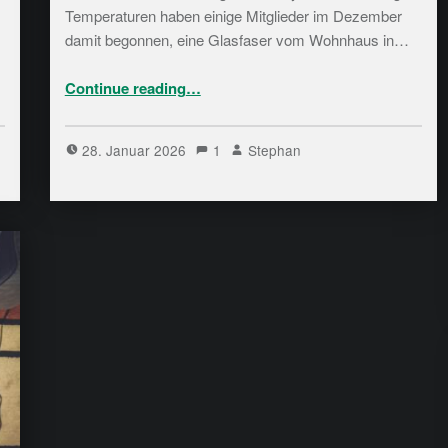
Temperaturen haben einige Mitglieder im Dezember
damit begonnen, eine Glasfaser vom Wohnhaus in…
“Fibre to the Home: Glasfaser-Internet im Bytespeicher”
Continue reading
…
28. Januar 2026
1
Stephan