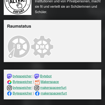
Institutionen und von Privatpersonen, macht
sie fit und verteilt sie an Schülerinnen und
Schüler.
Raumstatus
bytespeicher
|
Bytebot
Bytespeicher
|
Makerspace
bytespeicher
|
makerspaceerfurt
Bytespeicher
|
makerspaceerfurt