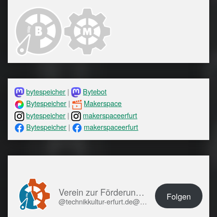
bytespeicher
|
Bytebot
Bytespeicher
|
Makerspace
bytespeicher
|
makerspaceerfurt
Bytespeicher
|
makerspaceerfurt
Verein zur Förderung von Technikkultur in Erfurt e.V.
Folgen
@technikkultur-erfurt.de@technikkultur-erfurt.de