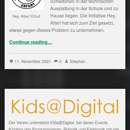
Schwächen in der technischen
Ausstattung in der Schule und zu
Hause liegen. Die Initiative Hey,
Hey, Alter! Erfurt
Alter! hat sich zum Ziel gesetzt,
etwas gegen dieses Problem zu unternehmen.
“Alte Rechner für junge Leute – Hey, Alter! in Erfurt”
Continue reading
…
11. November 2021
0
Stephan
Der Verein unterstützt Kids@Digital, bei deren Events
Kindern das Programmieren, Robotik und Elektronik mit viel