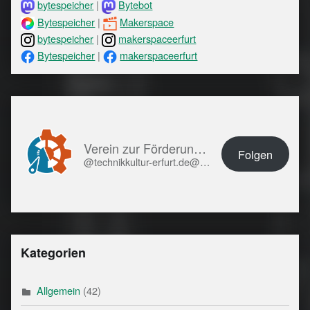
bytespeicher
|
Bytebot
Bytespeicher
|
Makerspace
bytespeicher
|
makerspaceerfurt
Bytespeicher
|
makerspaceerfurt
Verein zur Förderung von Technikkultur in Erfurt e.V.
Folgen
@technikkultur-erfurt.de@technikkultur-erfurt.de
Kategorien
Allgemein
(42)