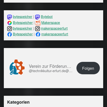
bytespeicher
|
Bytebot
Bytespeicher
|
Makerspace
bytespeicher
|
makerspaceerfurt
Bytespeicher
|
makerspaceerfurt
Verein zur Förderung von Technikkultur in Erfurt e.V.
Folgen
@technikkultur-erfurt.de@technikkultur-erfurt.de
Kategorien