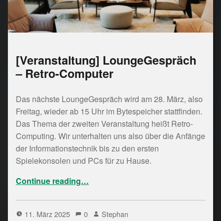
[Veranstaltung] LoungeGespräch
– Retro-Computer
Das nächste LoungeGespräch wird am 28. März, also
Freitag, wieder ab 15 Uhr im Bytespeicher stattfinden.
Das Thema der zweiten Veranstaltung heißt Retro-
Computing. Wir unterhalten uns also über die Anfänge
der Informationstechnik bis zu den ersten
Spielekonsolen und PCs für zu Hause.
“[Veranstaltung] LoungeGespräch – Retro-Computer”
Continue reading
…
11. März 2025
0
Stephan