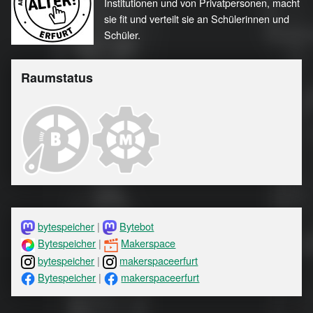
Institutionen und von Privatpersonen, macht
sie fit und verteilt sie an Schülerinnen und
Schüler.
Raumstatus
bytespeicher
|
Bytebot
Bytespeicher
|
Makerspace
bytespeicher
|
makerspaceerfurt
Bytespeicher
|
makerspaceerfurt