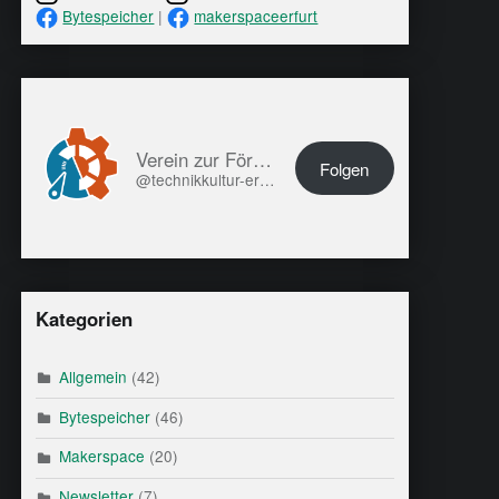
Bytespeicher
|
makerspaceerfurt
Verein zur Förderung von Technikkultur in Erfurt e.V.
Folgen
@technikkultur-erfurt.de@technikkultur-erfurt.de
Kategorien
Allgemein
(42)
Bytespeicher
(46)
Makerspace
(20)
Newsletter
(7)