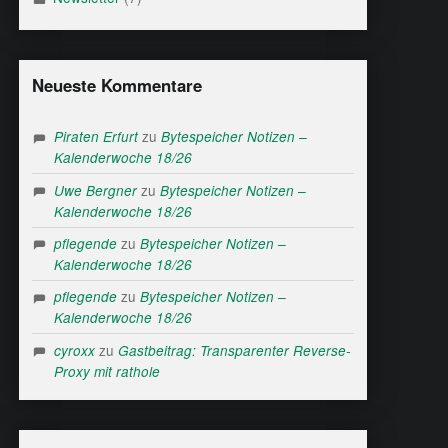
Neueste Kommentare
zu
Piraten Erfurt
Bytespeicher Notizen –
Kalenderwoche 18/26
zu
Uwe Bergner
Bytespeicher Notizen –
Kalenderwoche 18/26
zu
pflegende
Bytespeicher Notizen –
Kalenderwoche 18/26
zu
pflegende
Bytespeicher Notizen –
Kalenderwoche 18/26
zu
cyroxx
Gastbeitrag: Transparenter Reverse-
Proxy mit rathole