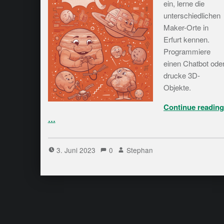
ein, lerne die
unterschiedlichen
Maker-Orte in
Erfurt kennen.
Programmiere
einen Chatbot ode
drucke 3D-
Objekte.
Continue readin
…
3. Juni 2023
0
Stephan