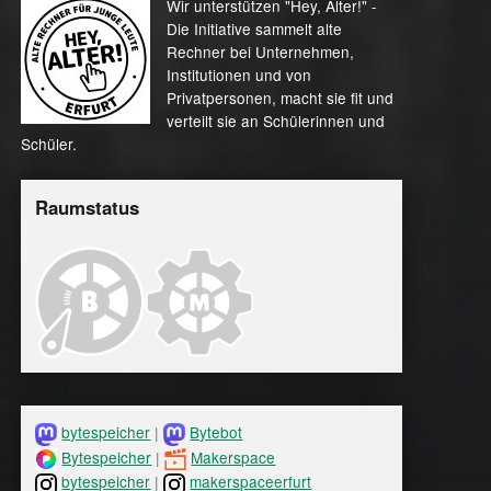
Wir unterstützen "Hey, Alter!" -
Die Initiative sammelt alte
Rechner bei Unternehmen,
Institutionen und von
Privatpersonen, macht sie fit und
verteilt sie an Schülerinnen und
Schüler.
Raumstatus
bytespeicher
|
Bytebot
Bytespeicher
|
Makerspace
bytespeicher
|
makerspaceerfurt