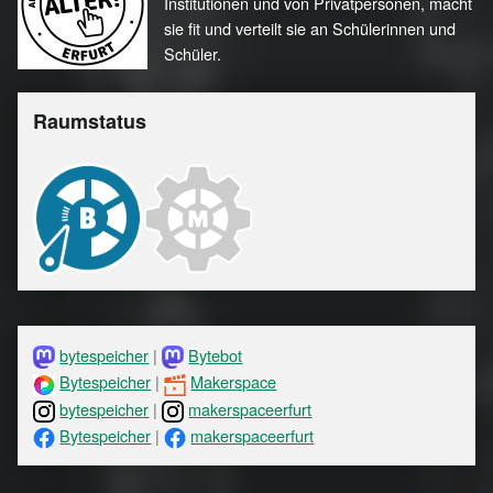
Institutionen und von Privatpersonen, macht
sie fit und verteilt sie an Schülerinnen und
Schüler.
Raumstatus
bytespeicher
|
Bytebot
Bytespeicher
|
Makerspace
bytespeicher
|
makerspaceerfurt
Bytespeicher
|
makerspaceerfurt