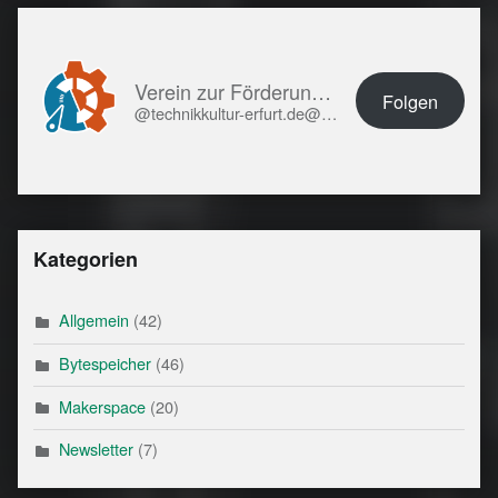
Verein zur Förderung von Technikkultur in Erfurt e.V.
Folgen
@technikkultur-erfurt.de@technikkultur-erfurt.de
Kategorien
Allgemein
(42)
Bytespeicher
(46)
Makerspace
(20)
Newsletter
(7)