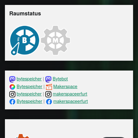
Raumstatus
bytespeicher
|
Bytebot
Bytespeicher
|
Makerspace
bytespeicher
|
makerspaceerfurt
Bytespeicher
|
makerspaceerfurt