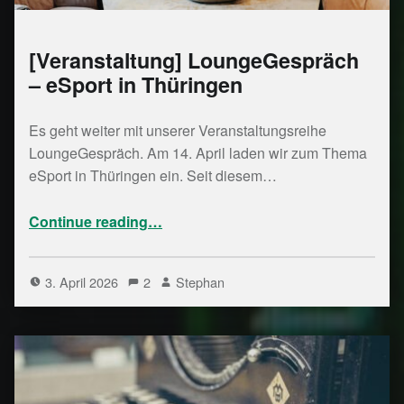
[Veranstaltung] LoungeGespräch
– eSport in Thüringen
Es geht weiter mit unserer Veranstaltungsreihe
LoungeGespräch. Am 14. April laden wir zum Thema
eSport in Thüringen ein. Seit diesem…
“ LoungeGespräch – eSport in Thüringen”
Continue reading
…
3. April 2026
2
Stephan