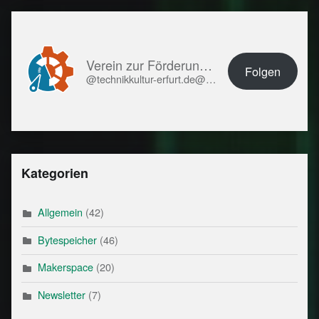
Verein zur Förderung von Technikkultur in Erfurt e.V.
Folgen
@technikkultur-erfurt.de@technikkultur-erfurt.de
Kategorien
Allgemein
(42)
Bytespeicher
(46)
Makerspace
(20)
Newsletter
(7)