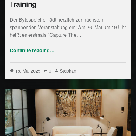
Training
Der Bytespeicher lädt herzlich zur nächsten
spannenden Veranstaltung ein: Am 26. Mai um 19 Uhr
heißt es erstmals "Capture The…
“ Capture The Flag Training”
Continue reading
…
18. Mai 2025
0
Stephan