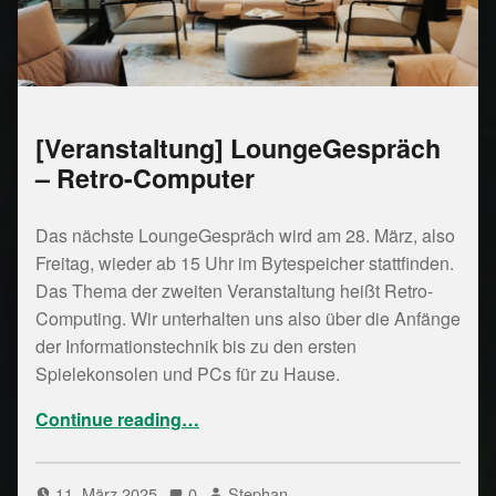
[Veranstaltung] LoungeGespräch
– Retro-Computer
Das nächste LoungeGespräch wird am 28. März, also
Freitag, wieder ab 15 Uhr im Bytespeicher stattfinden.
Das Thema der zweiten Veranstaltung heißt Retro-
Computing. Wir unterhalten uns also über die Anfänge
der Informationstechnik bis zu den ersten
Spielekonsolen und PCs für zu Hause.
“[Veranstaltung] LoungeGespräch – Retro-Computer”
Continue reading
…
11. März 2025
0
Stephan