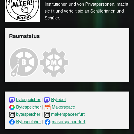
Institutionen und von Privatpersonen, macht
sie fit und verteilt sie an Schülerinnen und
Schüler.
Raumstatus
bytespeicher
|
Bytebot
Bytespeicher
|
Makerspace
bytespeicher
|
makerspaceerfurt
Bytespeicher
|
makerspaceerfurt