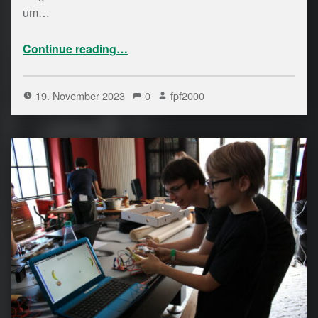
um…
“Geschafft”
Continue reading
…
19. November 2023
0
fpf2000