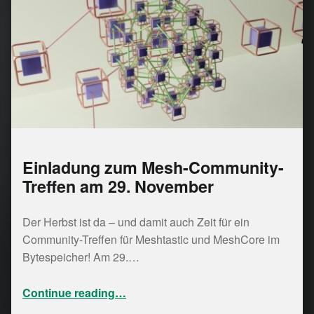
Einladung zum Mesh-Community-
Treffen am 29. November
Der Herbst ist da – und damit auch Zeit für ein
Community-Treffen für Meshtastic und MeshCore im
Bytespeicher! Am 29.…
“Einladung zum Mesh-Community-Treffen am 29. November”
Continue reading
…