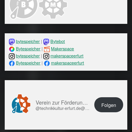
bytespeicher
|
Bytebot
Bytespeicher
|
Makerspace
bytespeicher
|
makerspaceerfurt
Bytespeicher
|
makerspaceerfurt
Verein zur Förderung von Technikkultur in Erfurt e.V.
Folgen
@technikkultur-erfurt.de@technikkultur-erfurt.de