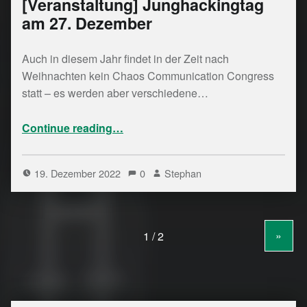
[Veranstaltung] Junghackingtag
am 27. Dezember
Auch in diesem Jahr findet in der Zeit nach
Weihnachten kein Chaos Communication Congress
statt – es werden aber verschiedene…
“ Junghackingtag am 27. Dezember”
Continue reading
…
19. Dezember 2022
0
Stephan
»