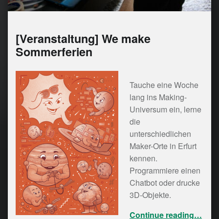
[Veranstaltung] We make
Sommerferien
Tauche eine Woche
lang ins Making-
Universum ein, lerne
die
unterschiedlichen
Maker-Orte in Erfurt
kennen.
Programmiere einen
Chatbot oder drucke
3D-Objekte.
“[Veranstaltung] 
Continue reading
…