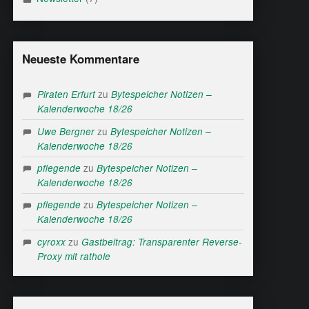
Neueste Kommentare
zu
Piraten Erfurt
Bytespeicher Notizen –
Kalenderwoche 18/26
zu
Uwe Bergner
Bytespeicher Notizen –
Kalenderwoche 18/26
zu
pflegende
Bytespeicher Notizen –
Kalenderwoche 18/26
zu
pflegende
Bytespeicher Notizen –
Kalenderwoche 18/26
zu
cyroxx
Gastbeitrag: Transparenter Reverse-
Proxy mit rathole