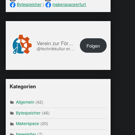
Bytespeicher
|
makerspaceerfurt
Verein zur Förderung von Technikkultur in Erfurt e.V.
Folgen
@technikkultur-erfurt.de@technikkultur-erfurt.de
Kategorien
Allgemein
(42)
Bytespeicher
(46)
Makerspace
(20)
Newsletter
(7)