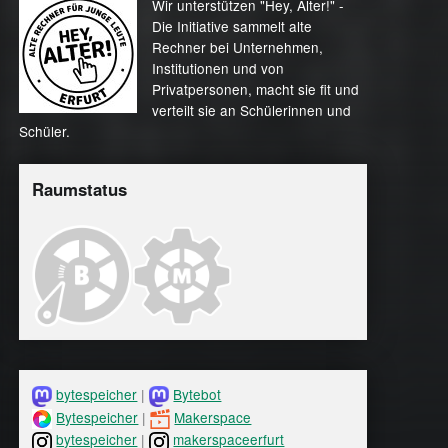
Wir unterstützen "Hey, Alter!" -
Die Initiative sammelt alte
Rechner bei Unternehmen,
Institutionen und von
Privatpersonen, macht sie fit und
verteilt sie an Schülerinnen und
Schüler.
Raumstatus
bytespeicher
|
Bytebot
Bytespeicher
|
Makerspace
bytespeicher
|
makerspaceerfurt