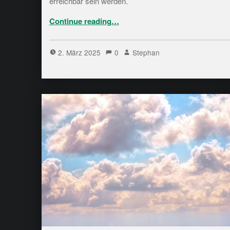
erreichbar sein werden.
“Bytecluster-Server Updates”
Continue reading
…
2. März 2025
0
Stephan