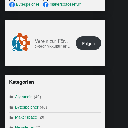
Bytespeicher
|
makerspaceerfurt
Verein zur Förderung von Technikkultur in Erfurt e.V.
Folgen
@technikkultur-erfurt.de@technikkultur-erfurt.de
Kategorien
Allgemein
(42)
Bytespeicher
(46)
Makerspace
(20)
Newsletter
(7)