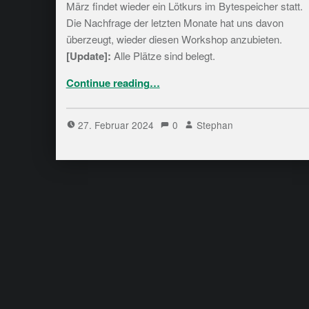
März findet wieder ein Lötkurs im Bytespeicher statt.
Die Nachfrage der letzten Monate hat uns davon
überzeugt, wieder diesen Workshop anzubieten.
[Update]:
Alle Plätze sind belegt.
“[Veranstaltung] Lötkurs am 12. und 19. März im Bytespeicher”
Continue reading
…
27. Februar 2024
0
Stephan