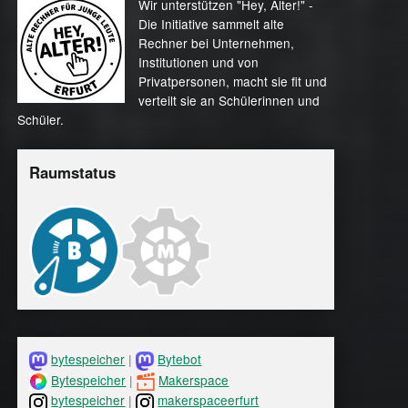
Wir unterstützen "Hey, Alter!" -
Die Initiative sammelt alte
Rechner bei Unternehmen,
Institutionen und von
Privatpersonen, macht sie fit und
verteilt sie an Schülerinnen und
Schüler.
Raumstatus
bytespeicher
|
Bytebot
Bytespeicher
|
Makerspace
bytespeicher
|
makerspaceerfurt