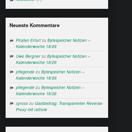
Neueste Kommentare
zu
Piraten Erfurt
Bytespeicher Notizen –
Kalenderwoche 18/26
zu
Uwe Bergner
Bytespeicher Notizen –
Kalenderwoche 18/26
zu
pflegende
Bytespeicher Notizen –
Kalenderwoche 18/26
zu
pflegende
Bytespeicher Notizen –
Kalenderwoche 18/26
zu
cyroxx
Gastbeitrag: Transparenter Reverse-
Proxy mit rathole