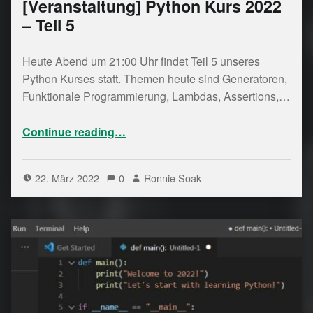
[Veranstaltung] Python Kurs 2022
– Teil 5
Heute Abend um 21:00 Uhr findet Teil 5 unseres
Python Kurses statt. Themen heute sind Generatoren,
Funktionale Programmierung, Lambdas, Assertions,…
“ Python Kurs 2022 – Teil 5”
Continue reading
…
22. März 2022
0
Ronnie Soak