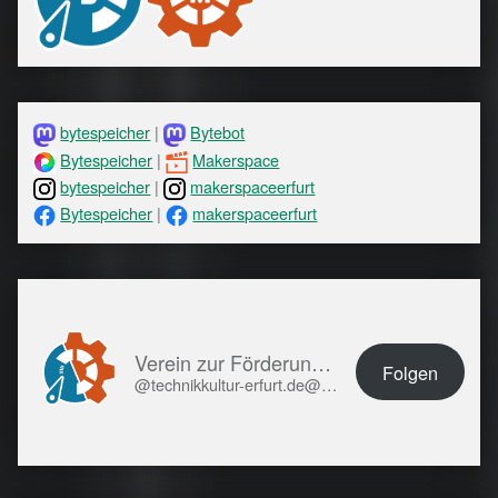
bytespeicher
|
Bytebot
Bytespeicher
|
Makerspace
bytespeicher
|
makerspaceerfurt
Bytespeicher
|
makerspaceerfurt
Verein zur Förderung von Technikkultur in Erfurt e.V.
Folgen
@technikkultur-erfurt.de@technikkultur-erfurt.de