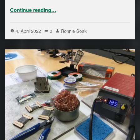
“ Python Kurs 2022 – Teil 6”
Continue reading
…
4. April 2022
0
Ronnie Soak