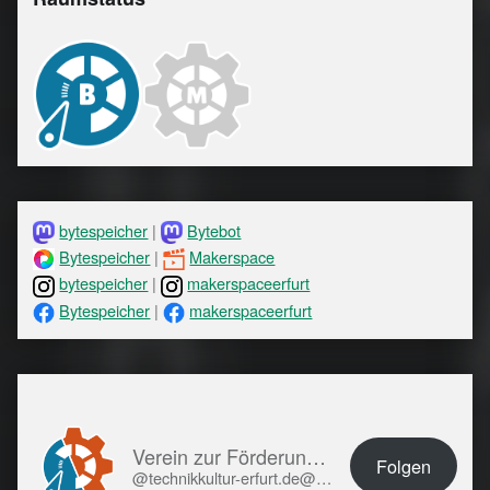
bytespeicher
|
Bytebot
Bytespeicher
|
Makerspace
bytespeicher
|
makerspaceerfurt
Bytespeicher
|
makerspaceerfurt
Verein zur Förderung von Technikkultur in Erfurt e.V.
Folgen
@technikkultur-erfurt.de@technikkultur-erfurt.de