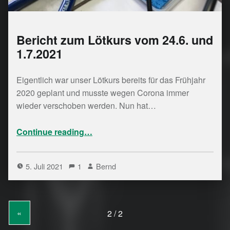
Bericht zum Lötkurs vom 24.6. und
1.7.2021
Eigentlich war unser Lötkurs bereits für das Frühjahr
2020 geplant und musste wegen Corona immer
wieder verschoben werden. Nun hat…
“Bericht zum Lötkurs vom 24.6. und 1.7.2021”
Continue reading
…
5. Juli 2021
1
Bernd
«