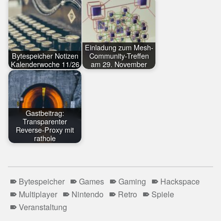
Einladung zum Mesh-
Bytespeicher Notizen
Community-Treffen
Kalenderwoche 11/26
am 29. November
Gastbeitrag:
Transparenter
Reverse-Proxy mit
rathole
Bytespeicher
Games
Gaming
Hackspace
Multiplayer
Nintendo
Retro
Spiele
Veranstaltung