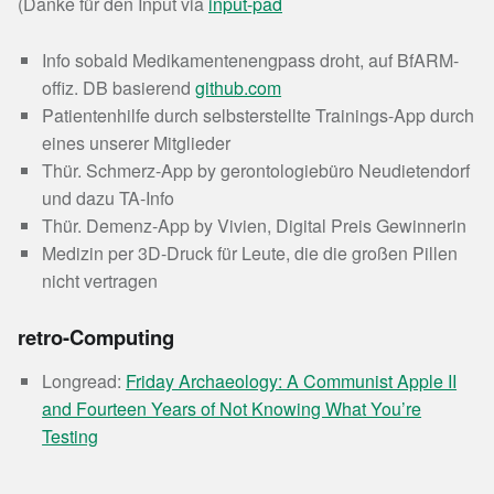
(Danke für den Input via
input-pad
Info sobald Medikamentenengpass droht, auf BfARM-
offiz. DB basierend
github.com
Patientenhilfe durch selbsterstellte Trainings-App durch
eines unserer Mitglieder
Thür. Schmerz-App by gerontologiebüro Neudietendorf
und dazu TA-Info
Thür. Demenz-App by Vivien, Digital Preis Gewinnerin
Medizin per 3D-Druck für Leute, die die großen Pillen
nicht vertragen
retro-Computing
Longread:
Friday Archaeology: A Communist Apple II
and Fourteen Years of Not Knowing What You’re
Testing