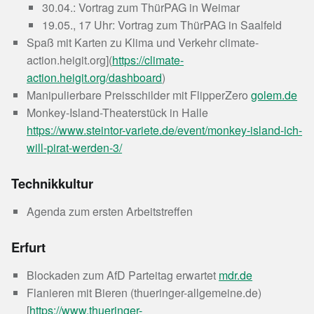
30.04.: Vortrag zum ThürPAG in Weimar
19.05., 17 Uhr: Vortrag zum ThürPAG in Saalfeld
Spaß mit Karten zu Klima und Verkehr climate-
action.heigit.org](
https://climate-
action.heigit.org/dashboard
)
Manipulierbare Preisschilder mit FlipperZero
golem.de
Monkey-Island-Theaterstück in Halle
https://www.steintor-variete.de/event/monkey-island-ich-
will-pirat-werden-3/
Technikkultur
Agenda zum ersten Arbeitstreffen
Erfurt
Blockaden zum AfD Parteitag erwartet
mdr.de
Flanieren mit Bieren (thueringer-allgemeine.de)
[
https://www.thueringer-