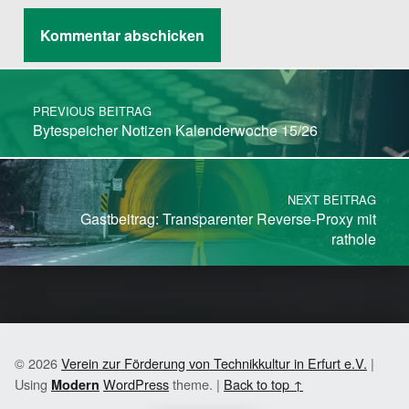
Post navigation
PREVIOUS BEITRAG
Bytespeicher Notizen Kalenderwoche 15/26
NEXT BEITRAG
Gastbeitrag: Transparenter Reverse-Proxy mit
rathole
© 2026
Verein zur Förderung von Technikkultur in Erfurt e.V.
|
Using
WordPress
theme.
|
Back to top ↑
Modern