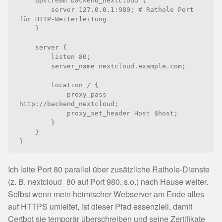
    upstream backend_nextcloud {

        server 127.0.0.1:980; # Rathole Port 
für HTTP-Weiterleitung

    }

    server {

        listen 80;

        server_name nextcloud.example.com;

        location / {

            proxy_pass 
http://backend_nextcloud;

            proxy_set_header Host $host;

        } 

    }

}
Ich leite Port 80 parallel über zusätzliche Rathole-Dienste
(z. B. nextcloud_80 auf Port 980, s.o.) nach Hause weiter.
Selbst wenn mein heimischer Webserver am Ende alles
auf HTTPS umleitet, ist dieser Pfad essenziell, damit
Certbot sie temporär überschreiben und seine Zertifikate