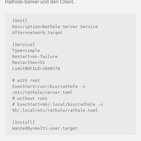
Rathole-Server und den Client.
[Unit]

Description=Rathole Server Service

After=network.target

[Service]

Type=simple

Restart=on-failure

RestartSec=5s

LimitNOFILE=1048576

# with root

ExecStart=/usr/bin/rathole -s 
/etc/rathole/server.toml

# without root

# ExecStart=%h/.local/bin/rathole -s 
%h/.local/etc/rathole/rathole.toml

[Install]
