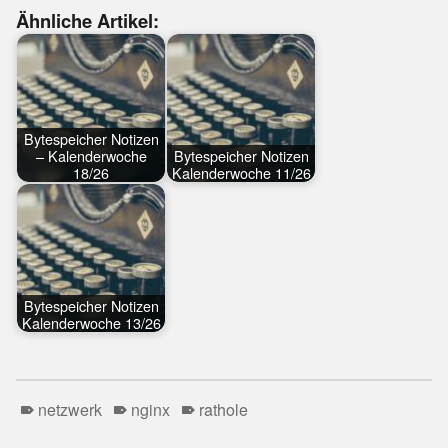
Ähnliche Artikel:
Bytespeicher Notizen
– Kalenderwoche
Bytespeicher Notizen
18/26
Kalenderwoche 11/26
Bytespeicher Notizen
Kalenderwoche 13/26
netzwerk
nginx
rathole