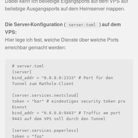
Dabei kann ich beliebige Eigangsports auf dem VPS auf
beliebige Ausgangsports auf dem Heimserver mappen.
Die Server-Konfiguration (
) auf dem
server.toml
VPS:
Hier lege ich fest, welche Dienste über welche Ports
erreichbar gemacht werden:
# server.toml

[server]

bind_addr = "0.0.0.0:2333" # Port für den 
Tunnel zum Rathole-Client

[server.services.nextcloud]

token = "bar" # eindeutiges security token pro 
Dienst

bind_addr = "0.0.0.0:9443" # Traffic am port 
9443 auf dem VPS soll durch den Tunnel

[server.services.paperless]

token = "foo"
