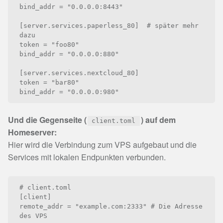
bind_addr = "0.0.0.0:8443"

[server.services.paperless_80]  # später mehr 
dazu

token = "foo80"

bind_addr = "0.0.0.0:880"

[server.services.nextcloud_80]

token = "bar80"

Und die Gegenseite (
) auf dem
client.toml
Homeserver:
Hier wird die Verbindung zum VPS aufgebaut und die
Services mit lokalen Endpunkten verbunden.
# client.toml

[client]

remote_addr = "example.com:2333" # Die Adresse 
des VPS
