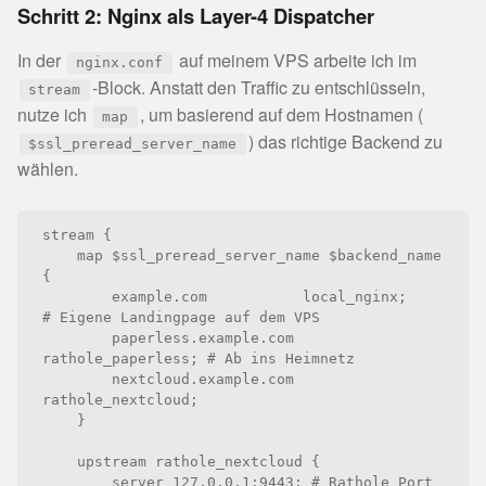
Schritt 2: Nginx als Layer-4 Dispatcher
In der
auf meinem VPS arbeite ich im
nginx.conf
-Block. Anstatt den Traffic zu entschlüsseln,
stream
nutze ich
, um basierend auf dem Hostnamen (
map
) das richtige Backend zu
$ssl_preread_server_name
wählen.
stream {

    map $ssl_preread_server_name $backend_name 
{

        example.com           local_nginx;       
# Eigene Landingpage auf dem VPS

        paperless.example.com 
rathole_paperless; # Ab ins Heimnetz

        nextcloud.example.com 
rathole_nextcloud;

    }

    upstream rathole_nextcloud {

        server 127.0.0.1:9443; # Rathole Port
