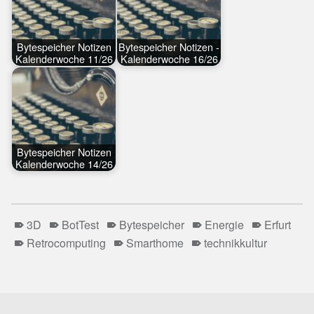
Bytespeicher Notizen
Bytespeicher Notizen -
Kalenderwoche 11/26
Kalenderwoche 16/26
Bytespeicher Notizen
Kalenderwoche 14/26
3D
BotTest
Bytespeicher
Energie
Erfurt
Retrocomputing
Smarthome
technikkultur
Skip back to main navigation