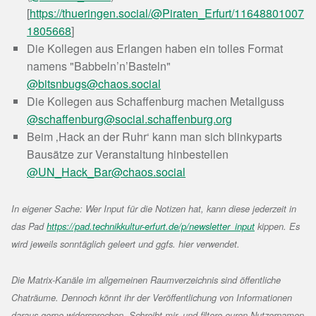
[
https://thueringen.social/@Piraten_Erfurt/11648801007
1805668
]
Die Kollegen aus Erlangen haben ein tolles Format
namens "Babbeln’n’Basteln"
@bitsnbugs@chaos.social
Die Kollegen aus Schaffenburg machen Metallguss
@schaffenburg@social.schaffenburg.org
Beim ‚Hack an der Ruhr‘ kann man sich blinkyparts
Bausätze zur Veranstaltung hinbestellen
@UN_Hack_Bar@chaos.social
In eigener Sache: Wer Input für die Notizen hat, kann diese jederzeit in
das Pad
https://pad.technikkultur-erfurt.de/p/newsletter_input
kippen. Es
wird jeweils sonntäglich geleert und ggfs. hier verwendet.
Die Matrix-Kanäle im allgemeinen Raumverzeichnis sind öffentliche
Chaträume. Dennoch könnt ihr der Veröffentlichung von Informationen
daraus gerne widersprechen. Schreibt mir, und filtere euren Nutzernamen