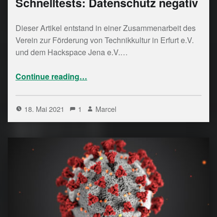
Schnelltests: Datenschutz negativ
Dieser Artikel entstand in einer Zusammenarbeit des
Verein zur Förderung von Technikkultur in Erfurt e.V.
und dem Hackspace Jena e.V.…
“Ergebnis des Corona-Schnelltests: Datenschutz negativ”
Continue reading
…
18. Mai 2021
1
Marcel