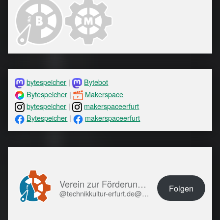
bytespeicher
|
Bytebot
Bytespeicher
|
Makerspace
bytespeicher
|
makerspaceerfurt
Bytespeicher
|
makerspaceerfurt
Verein zur Förderung von Technikkultur in Erfurt e.V.
Folgen
@technikkultur-erfurt.de@technikkultur-erfurt.de