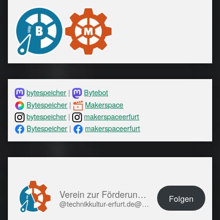
bytespeicher
|
Bytebot
Bytespeicher
|
Makerspace
bytespeicher
|
makerspaceerfurt
Bytespeicher
|
makerspaceerfurt
Verein zur Förderung von Technikkultur in Erfurt e.V.
Folgen
@technikkultur-erfurt.de@technikkultur-erfurt.de