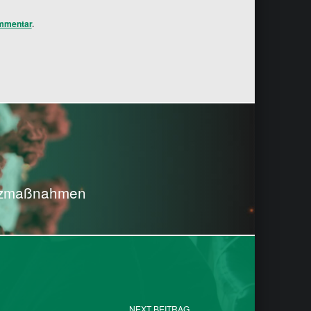
mmentar
.
utzmaßnahmen
NEXT BEITRAG