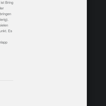
ist Bring
der
bringen
erig).
ielen
unkt. Es
hlapp