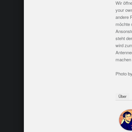
Wir öffn
your own
andere R
möchte s
Ansonste
steht de
wird zum
Antennen
machen k
Photo b
Über