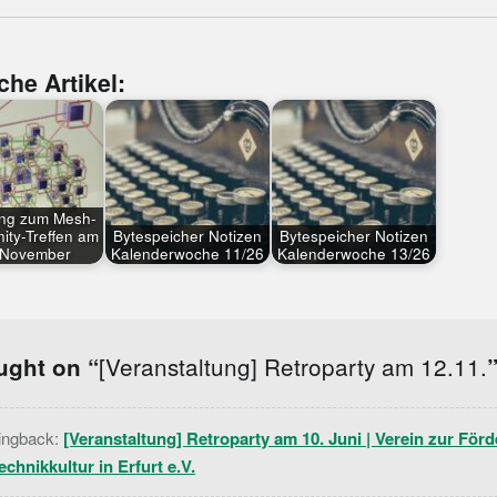
che Artikel:
ung zum Mesh-
ty-Treffen am
Bytespeicher Notizen
Bytespeicher Notizen
 November
Kalenderwoche 11/26
Kalenderwoche 13/26
tion
[Veranstaltung] Retroparty am 12.11.
ught on “
ingback:
[Veranstaltung] Retroparty am 10. Juni | Verein zur För
echnikkultur in Erfurt e.V.