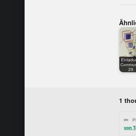
Ähnli
Einlad
Communi
29.
Skip back to main naviga
1 tho
P
von T