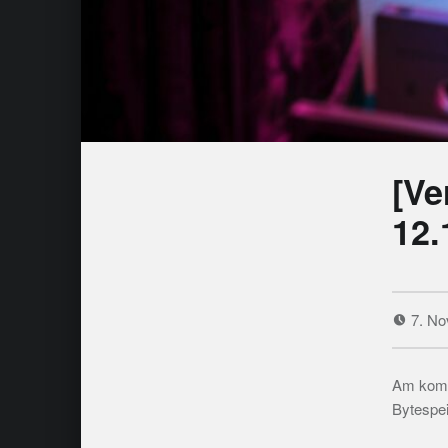
[Ve
12.
7. N
Am komme
Bytespei