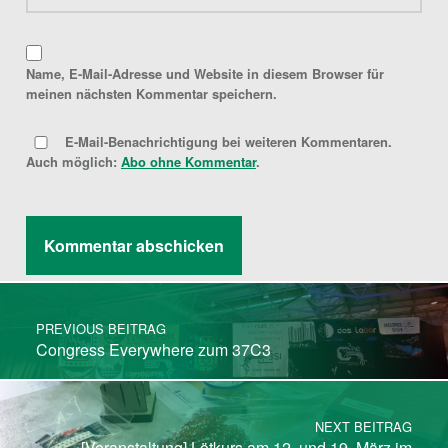
Name, E-Mail-Adresse und Website in diesem Browser für
meinen nächsten Kommentar speichern.
E-Mail-Benachrichtigung bei weiteren Kommentaren.
Auch möglich:
Abo ohne Kommentar
.
Post navigation
PREVIOUS BEITRAG
Congress Everywhere zum 37C3
NEXT BEITRAG
[Veranstaltung] Lötkurs am 12. und 19. März im