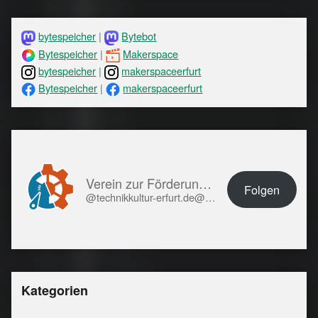
bytespeicher
|
Bytebot
Bytespeicher
|
Makerspace
bytespeicher
|
makerspaceerfurt
Bytespeicher
|
makerspaceerfurt
Verein zur Förderung von Technikkultur in Erfurt e.V.
Folgen
@technikkultur-erfurt.de@technikkultur-erfurt.de
Kategorien