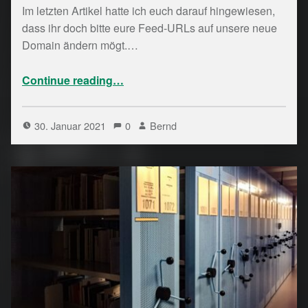
Im letzten Artikel hatte ich euch darauf hingewiesen,
dass ihr doch bitte eure Feed-URLs auf unsere neue
Domain ändern mögt.…
“Artikel per E-Mail abonnieren”
Continue reading
…
30. Januar 2021
0
Bernd