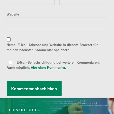
Website
Name, E-Mail-Adresse und Website in diesem Browser für
meinen nächsten Kommentar speichern.
E-Mail-Benachrichtigung bei weiteren Kommentaren.
Auch möglich:
Abo ohne Kommentar
.
Post navigation
PREVIOUS BEITRAG