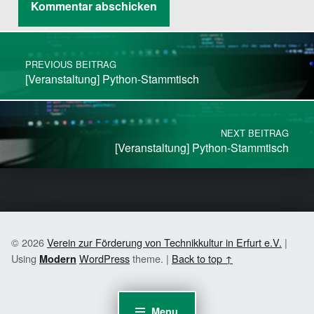
Post navigation
PREVIOUS BEITRAG
[Veranstaltung] Python-Stammtisch
NEXT BEITRAG
[Veranstaltung] Python-Stammtisch
© 2026
Verein zur Förderung von Technikkultur in Erfurt e.V.
|
Using
WordPress
theme.
|
Back to top ↑
Modern
Menu