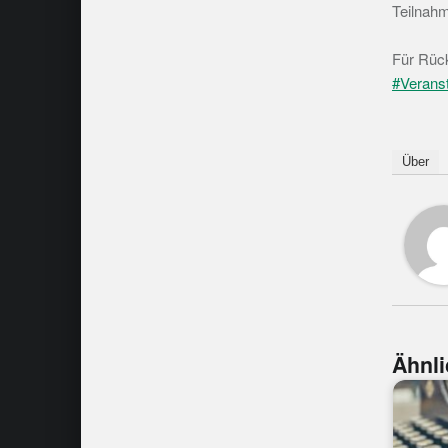
Teilnahm
Für Rüc
#Verans
Über
Ähnli