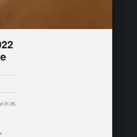
022
ge
d 31.05.
e