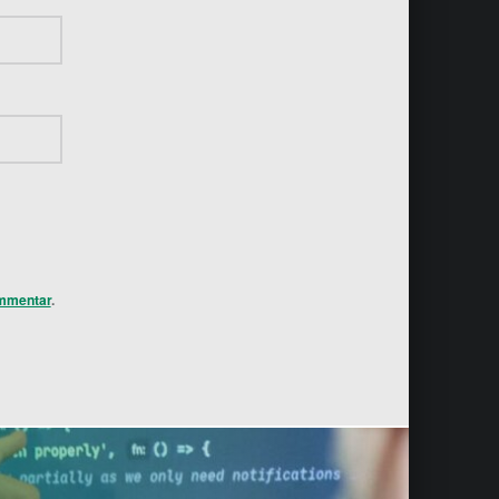
mmentar
.