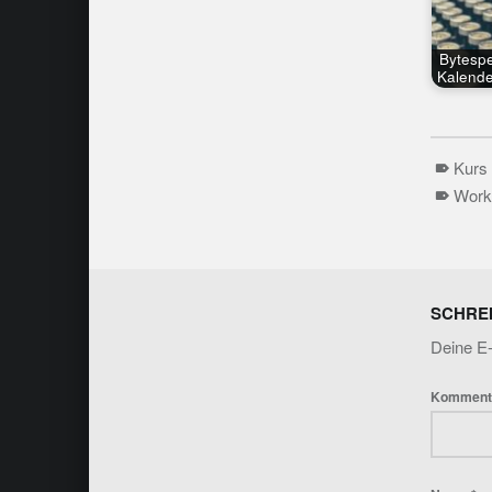
Bytespe
Kalend
Kurs
Work
Skip back to main naviga
SCHRE
Deine E-
Komment