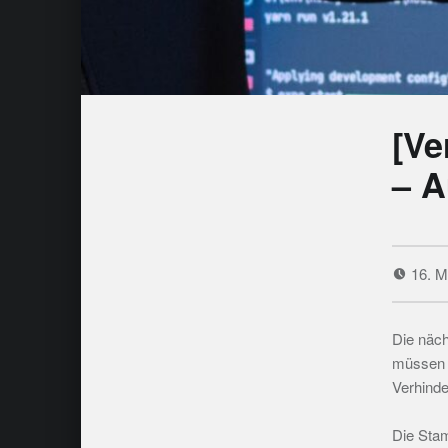
[Ve
– A
16. M
Die näc
müssen 
Verhinde
Die Stam