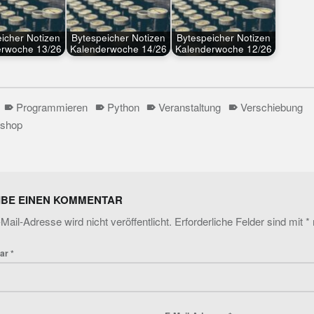
icher Notizen
Bytespeicher Notizen
Bytespeicher Notizen
erwoche 13/26
Kalenderwoche 14/26
Kalenderwoche 12/26
Programmieren
Python
Veranstaltung
Verschiebung
shop
tion
IBE EINEN KOMMENTAR
Mail-Adresse wird nicht veröffentlicht.
Erforderliche Felder sind mit
*
ar
*