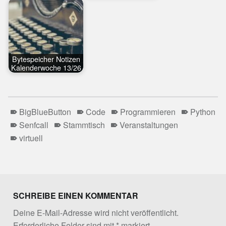
Bytespeicher Notizen
Kalenderwoche 13/26
BigBlueButton
Code
Programmieren
Python
Senfcall
Stammtisch
Veranstaltungen
virtuell
Skip back to main navigation
SCHREIBE EINEN KOMMENTAR
Deine E-Mail-Adresse wird nicht veröffentlicht.
Erforderliche Felder sind mit
*
markiert