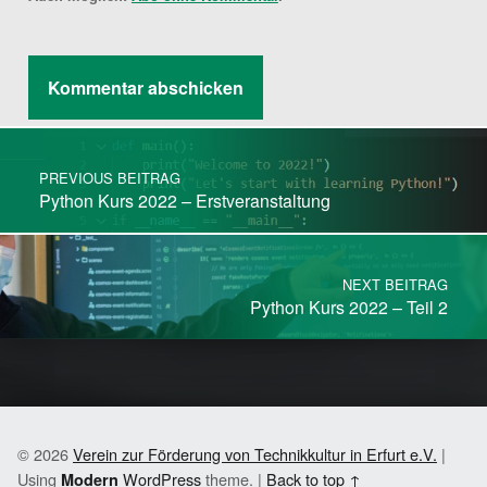
Post navigation
PREVIOUS BEITRAG
Python Kurs 2022 – Erstveranstaltung
NEXT BEITRAG
Python Kurs 2022 – Teil 2
© 2026
Verein zur Förderung von Technikkultur in Erfurt e.V.
|
Using
WordPress
theme.
|
Back to top ↑
Modern