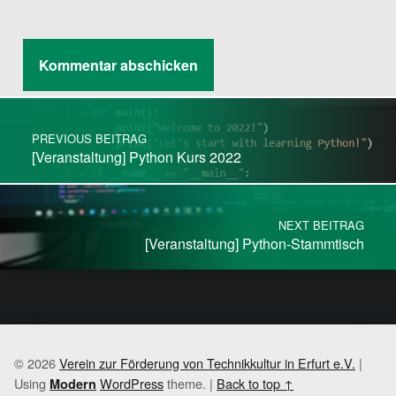
Post navigation
PREVIOUS BEITRAG
[Veranstaltung] Python Kurs 2022
NEXT BEITRAG
[Veranstaltung] Python-Stammtisch
© 2026
Verein zur Förderung von Technikkultur in Erfurt e.V.
|
Using
WordPress
theme.
|
Back to top ↑
Modern